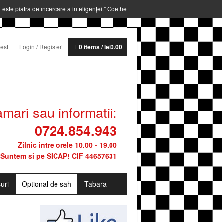
 este piatra de încercare a inteligenţei." Goethe
est
Login / Register
0 items /
lei
0.00
mari sau informatii:
0724.854.943
Zilnic intre orele 10.00 - 19.00
Suntem si pe SICAP! CIF 44657631
uri
Optional de sah
Tabara