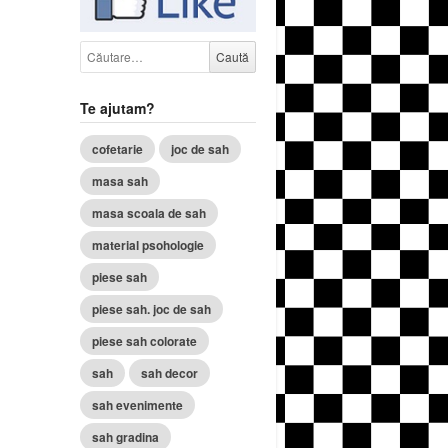
Caută după:
Te ajutam?
cofetarie
joc de sah
masa sah
masa scoala de sah
material psohologie
piese sah
piese sah. joc de sah
piese sah colorate
sah
sah decor
sah evenimente
sah gradina