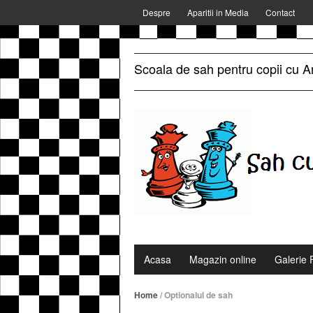
Despre
Aparitii in Media
Contact
Scoala de sah pentru copii cu A
Acasa
Magazin online
Galerie 
Home
/
Optionalul de sah