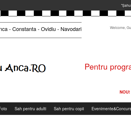
"Şahul
nca - Constanta - Ovidiu - Navodari
Welcome, Gu
Pentru progra
NOU! 
Foto
Sah pentru adulti
Sah pentru copii
Evenimente&Concurs