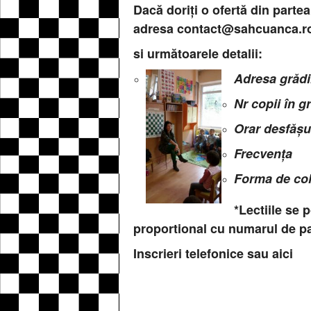
Dacă doriți o ofertă din parte
adresa
contact@sahcuanca.r
si următoarele detalii:
Adresa grădi
Nr copii în 
Orar desfășur
Frecvența
Forma de co
*Lectiile se 
proportional cu numarul de pa
Inscrieri telefonice sau
aici