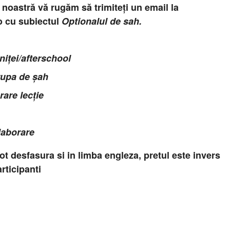
a noastră vă rugăm să trimiteți un email la
o
cu subiectul
Optionalul de sah.
niței/afterschool
grupa de șah
are lecție
laborare
pot desfasura si in limba engleza, pretul este invers
rticipanti